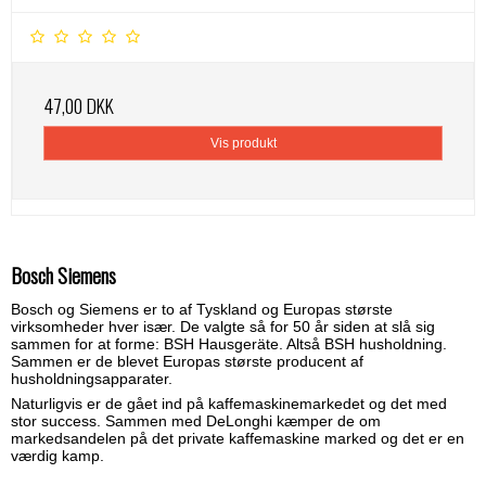
47,00 DKK
Vis produkt
Bosch Siemens
Bosch og Siemens er to af Tyskland og Europas største
virksomheder hver især. De valgte så for 50 år siden at slå sig
sammen for at forme: BSH Hausgeräte. Altså BSH husholdning.
Sammen er de blevet Europas største producent af
husholdningsapparater.
Naturligvis er de gået ind på kaffemaskinemarkedet og det med
stor success. Sammen med DeLonghi kæmper de om
markedsandelen på det private kaffemaskine marked og det er en
værdig kamp.